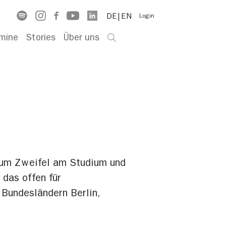
DE
EN
Login
mine
Stories
Über uns
d um Zweifel am Studium und
das offen für
 Bundesländern Berlin,