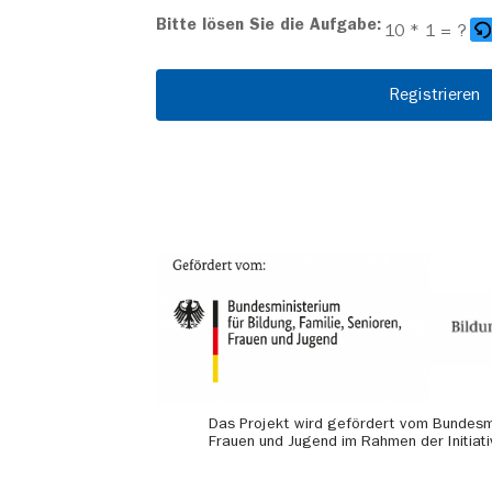
Bitte
Bitte lösen Sie die Aufgabe:
10 * 1 = ?
gib
die
im
Alternative:
CAPTCHA
angezeigten
Zeichen
ein,
um
zu
bestätigen,
dass
du
Das Projekt wird gefördert vom Bundesmin
Frauen und Jugend im Rahmen der Initiati
ein
Mensch