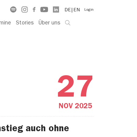
DE
EN
Login
mine
Stories
Über uns
27
NOV
2025
nstieg auch ohne