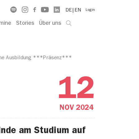
DE
EN
Login
mine
Stories
Über uns
eine Ausbildung ***Präsenz***
12
NOV
2024
elnde am Studium auf