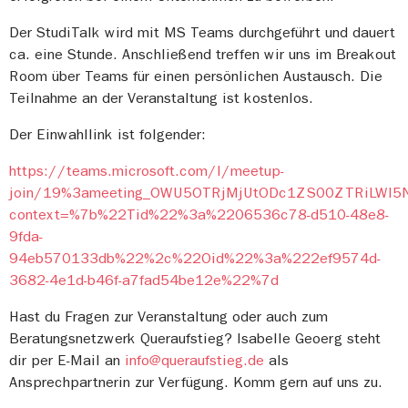
Der StudiTalk wird mit MS Teams durchgeführt und dauert
ca. eine Stunde. Anschließend treffen wir uns im Breakout
Room über Teams für einen persönlichen Austausch. Die
Teilnahme an der Veranstaltung ist kostenlos.
Der Einwahllink ist folgender:
https://teams.microsoft.com/l/meetup-
join/19%3ameeting_OWU5OTRjMjUtODc1ZS00ZTRiLWI
context=%7b%22Tid%22%3a%2206536c78-d510-48e8-
9fda-
94eb570133db%22%2c%22Oid%22%3a%222ef9574d-
3682-4e1d-b46f-a7fad54be12e%22%7d
Hast du Fragen zur Veranstaltung oder auch zum
Beratungsnetzwerk Queraufstieg? Isabelle Geoerg steht
dir per E-Mail an
info@queraufstieg.de
als
Ansprechpartnerin zur Verfügung. Komm gern auf uns zu.