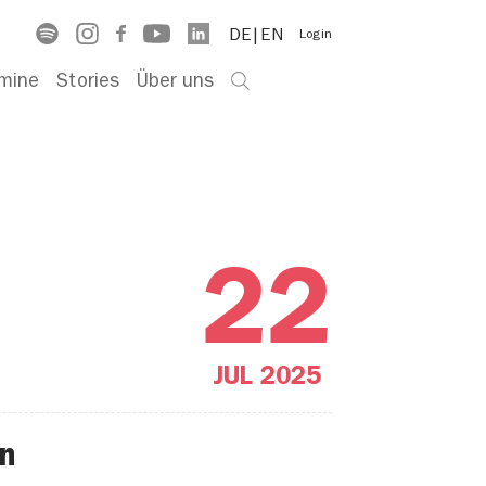
DE
EN
Login
mine
Stories
Über uns
22
JUL
2025
en